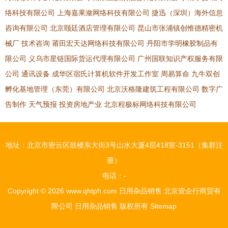
络科技有限公司
上海嘉果潋网络科技有限公司
捷迅（深圳）海外信息
咨询有限公司
北京颐廷酒店管理有限公司
昆山市张浦镇创惟德精密机
械厂
技术咨询
莆田宏天达网络科技有限公司
丹阳市学明橡胶制品有
限公司
义乌市星链国际货运代理有限公司
广州国联知识产权服务有限
公司
通讯设备
成华区宿氏计算机软件开发工作室
周易算命
九牛双创
孵化基地管理（东莞）有限公司
北京沃格隆建筑工程有限公司
数字广
告制作
天气预报
投资房地产业
北京程极标网络科技有限公司
地址：北京市密云区鼓楼东大街3号山水大厦4层418室-3151（集群注
册）
电话：-
Copyright © 2026
www.qhtph.com
日用杂品销售
北京壹企行商贸有
限公司
日用杂品销售
版权所有
Sitemap