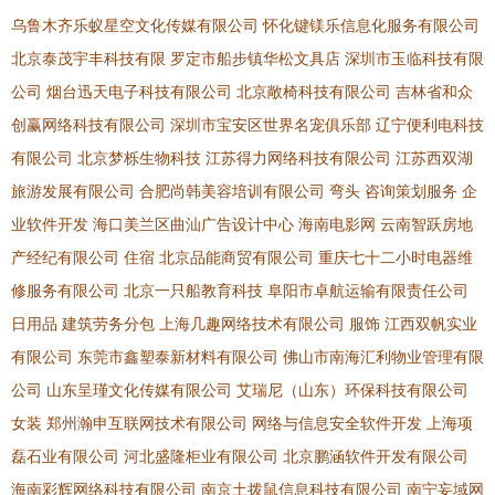
乌鲁木齐乐蚁星空文化传媒有限公司
怀化键镁乐信息化服务有限公司
北京泰茂宇丰科技有限
罗定市船步镇华松文具店
深圳市玉临科技有限
公司
烟台迅天电子科技有限公司
北京敞椅科技有限公司
吉林省和众
创赢网络科技有限公司
深圳市宝安区世界名宠俱乐部
辽宁便利电科技
有限公司
北京梦栎生物科技
江苏得力网络科技有限公司
江苏西双湖
旅游发展有限公司
合肥尚韩美容培训有限公司
弯头
咨询策划服务
企
业软件开发
海口美兰区曲汕广告设计中心
海南电影网
云南智跃房地
产经纪有限公司
住宿
北京品能商贸有限公司
重庆七十二小时电器维
修服务有限公司
北京一只船教育科技
阜阳市卓航运输有限责任公司
日用品
建筑劳务分包
上海几趣网络技术有限公司
服饰
江西双帆实业
有限公司
东莞市鑫塑泰新材料有限公司
佛山市南海汇利物业管理有限
公司
山东呈瑾文化传媒有限公司
艾瑞尼（山东）环保科技有限公司
女装
郑州瀚申互联网技术有限公司
网络与信息安全软件开发
上海项
磊石业有限公司
河北盛隆柜业有限公司
北京鹏涵软件开发有限公司
海南彩辉网络科技有限公司
南京土拨鼠信息科技有限公司
南宁妄域网